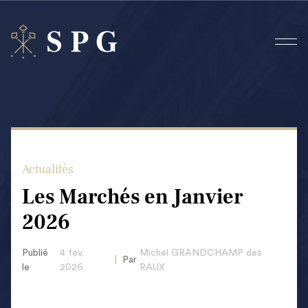
Cookies management panel
Actualités
Les Marchés en Janvier
2026
Publié
4 fev.
Michel GRANDCHAMP des
|
Par
le
2026
RAUX